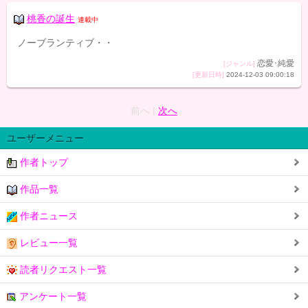
桃香の誕生
連載中
ノーブランティブ・・
恋愛･純愛
[ジャンル]
[更新日時]
2024-12-03 09:00:18
前へ |
次へ
ユーザーメニュー
作者トップ
作品一覧
作者ニュース
レビュー一覧
読者リクエスト一覧
アンケート一覧