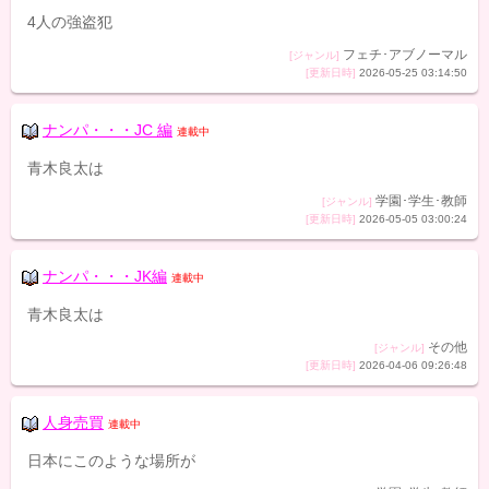
4人の強盗犯
フェチ･アブノーマル
[ジャンル]
[更新日時]
2026-05-25 03:14:50
ナンパ・・・JC 編
連載中
青木良太は
学園･学生･教師
[ジャンル]
[更新日時]
2026-05-05 03:00:24
ナンパ・・・JK編
連載中
青木良太は
その他
[ジャンル]
[更新日時]
2026-04-06 09:26:48
人身売買
連載中
日本にこのような場所が