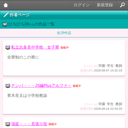
ログイン
新規登録
大人
作者ページ
ひろびろ39
の作品一覧
のケ
さん
全29作品
ータ
イ官
私立志多見中学校 女子寮
連載中
能小
全寮制のこの寮に
説
学園･学生･教師
[ジャンル]
[更新日時]
2026-08-07 14:32:19
ナンパ・・・JS編Plusアルファ～
連載中
青木良太は小学校教諭
学園･学生･教師
[ジャンル]
[更新日時]
2026-06-14 22:54:33
強盗・・・見張り役
連載中